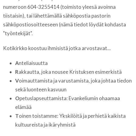
numeroon 604-3255414 (toimisto yleesä avoinna
tiistaisin), tai lähettämällä sähköpostia pastorin
sähköpostiosoitteeseen (nämä tiedot löydät kohdasta
"työntekijät".
Kotikirkko koostuu ihmisistä jotka arvostavat...
A
nteliaisuutta
R
akkautta, joka nousee Kristuksen esimerkistä
V
oimauttamista ja varustamista, joka johtaa tiedon
sekä luonteen kasvuun
O
petuslapseuttamista: Evankeliumin ohaamaa
elämää
T
oinen toistamme: Ykskilöitä ja perhietä kaikista
kultuureista ja ikäryhmistä