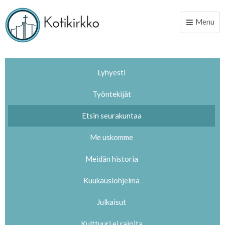
Menu
Toggle
naviga
Lyhyesti
Työntekijät
Etsin seurakuntaa
Me uskomme
Meidän historia
Kuukausiohjelma
Julkaisut
Kulttuuri ei rajoita