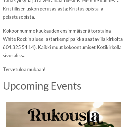
Tänä syksynä ja talven aikaan keskustelemme kahdesta
Kristillisen uskon perusasiasta: Kristus opista ja
pelastusopista.
Kokoonnumme kuukauden ensimmäisenä torstaina
White Rockin alueella (tarkempi paikka saatavilla kirkolta
604.325 54 14). Kaikki muut kokoontumiset Kotikirkolla
sivusalissa.
Tervetuloa mukaan!
Upcoming Events