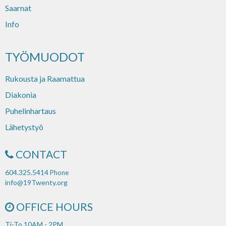
Saarnat
Info
TYÖMUODOT
Rukousta ja Raamattua
Diakonia
Puhelinhartaus
Lähetystyö
CONTACT
604.325.5414
Phone
info@19Twenty.org
OFFICE HOURS
Ti-To 10AM - 2PM