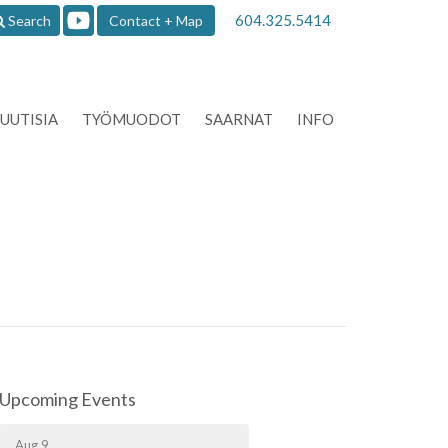
604.325.5414
Search
Contact + Map
UUTISIA
TYÖMUODOT
SAARNAT
INFO
Upcoming Events
Aug 9