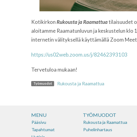
Kotikirkon
Rukousta ja Raamattua
tilaisuudet 
aloitamme Raamatunluvun ja keskustelun klo 1
internetin välityksellä käyttämällä Zoom Meet 
https://us02web.zoom.us/j/82462393103
Tervetuloa mukaan!
Rukousta ja Raamattua
Työmuodot
MENU
TYÖMUODOT
Pääsivu
Rukousta ja Raamattua
Tapahtumat
Puhelinhartaus
Uutisia