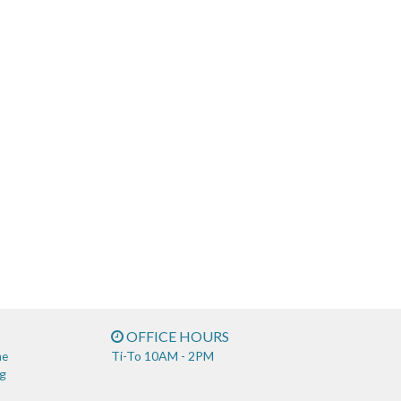
OFFICE HOURS
Ti-To 10AM - 2PM
ne
g