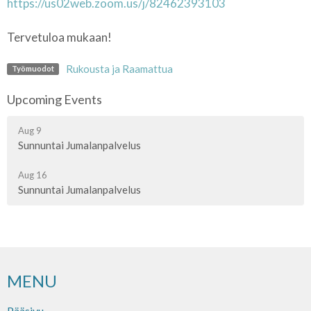
https://us02web.zoom.us/j/82462393103
Tervetuloa mukaan!
Rukousta ja Raamattua
Työmuodot
Upcoming Events
Aug 9
Sunnuntai Jumalanpalvelus
Aug 16
Sunnuntai Jumalanpalvelus
MENU
Pääsivu