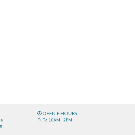
OFFICE HOURS
Ti-To 10AM - 2PM
ne
g