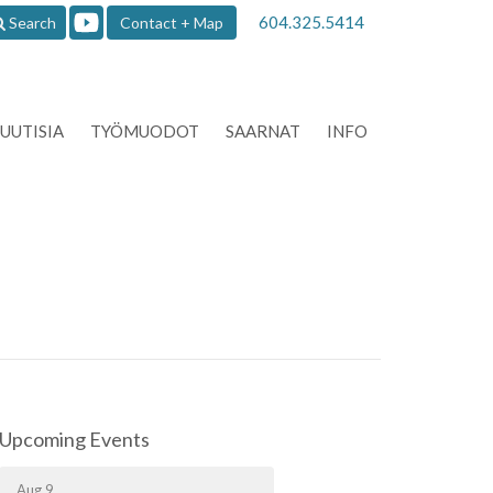
604.325.5414
Search
Contact + Map
UUTISIA
TYÖMUODOT
SAARNAT
INFO
Upcoming Events
Aug 9